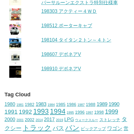
パーサルーンエクストラ特別仕様車
198303 アクティー４ＷＤ
198512 ポーターキャブ
198104 タイタン２トン～４トン
198607 デボネアV
198910 デボネアV
Tag Cloud
1983
1989
1990
1980
1982
1985
1986
1988
1981
1984
1987
1993
1994
1999
1991
1992
1996
1998
1995
1997
タ
2000
2017
LPG
2002
ストレッチ
2001
2014
2019
ウォークスルー
トラック
バン
クシー
バス
ワゴン
営
ピックアップ