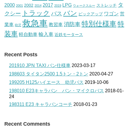
タ
2000
2017
LPG
2002
ストレッチ
2001
2014
2019
ウォークスルー
トラック
バン
クシー
バス
ワゴン
営
ピックアップ
救急車
特別仕様車
特
消防車
業車
教習車
幼児
装車
輸入車
軽自動車
近鉄モータース
Recent Posts
201910 JPN TAXI バン仕様車
2023-03-17
198603 タイタン2500 1.5トン・2トン
2020-04-27
199205 H125ハイエース 幼児バス
2019-10-06
198010 E23キャラバン バン・マイクロバス
2018-01-
24
198311 E23 キャラバンコーチ
2018-01-23
Recent Comments