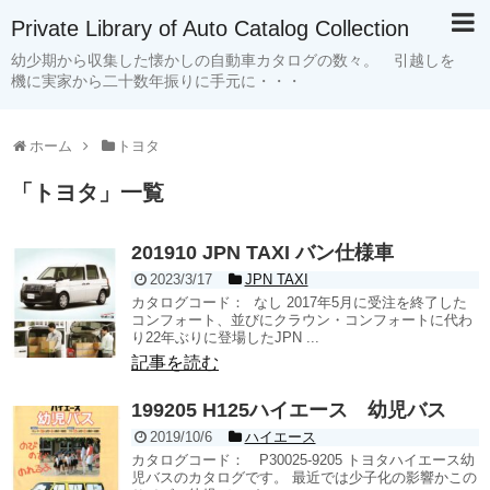
Private Library of Auto Catalog Collection
幼少期から収集した懐かしの自動車カタログの数々。 引越しを
機に実家から二十数年振りに手元に・・・
ホーム
トヨタ
「
トヨタ
」
一覧
201910 JPN TAXI バン仕様車
2023/3/17
JPN TAXI
カタログコード： なし 2017年5月に受注を終了した
コンフォート、並びにクラウン・コンフォートに代わ
り22年ぶりに登場したJPN ...
記事を読む
199205 H125ハイエース 幼児バス
2019/10/6
ハイエース
カタログコード： P30025-9205 トヨタハイエース幼
児バスのカタログです。 最近では少子化の影響かこの