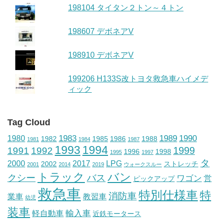
198104 タイタン２トン～４トン
198607 デボネアV
198910 デボネアV
199206 H133S改トヨタ救急車ハイメデ
ィック
Tag Cloud
1983
1989
1990
1980
1982
1985
1986
1988
1981
1984
1987
1993
1994
1999
1991
1992
1996
1998
1995
1997
タ
2000
2017
LPG
2002
ストレッチ
2001
2014
2019
ウォークスルー
トラック
バン
クシー
バス
ワゴン
営
ピックアップ
救急車
特別仕様車
特
消防車
業車
教習車
幼児
装車
輸入車
軽自動車
近鉄モータース