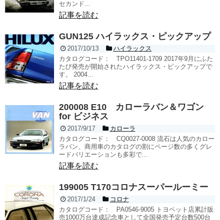
セカンド...
記事を読む
GUN125 ハイラックス・ピックアップ
2017/10/13
ハイラックス
カタログコード： TPO11401-1709 2017年9月にふた
たび発売が開始されたハイラックス・ピックアップで
す。 2004...
記事を読む
200008 E10 カローラバン＆ワゴン
for ビジネス
2017/9/17
カローラ
カタログコード： CQ0027-0008 流石は人気のカロー
ラバン、商用車のカタログの割にページ数の多くグレ
ードバリエーションも多彩で...
記事を読む
199005 T170コロナスーパールーミー
2017/1/24
コロナ
カタログコード： PA0546-9005 トヨペット店累計販
売1000万台達成記念車として全国発売予定台数500台