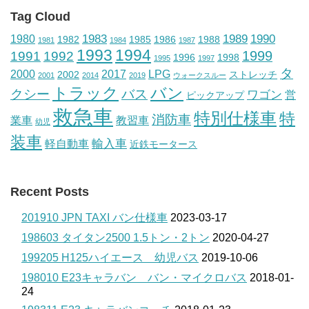
Tag Cloud
1983
1989
1990
1980
1982
1985
1986
1988
1981
1984
1987
1993
1994
1999
1991
1992
1996
1998
1995
1997
タ
2000
2017
LPG
2002
ストレッチ
2001
2014
2019
ウォークスルー
トラック
バン
クシー
バス
ワゴン
営
ピックアップ
救急車
特別仕様車
特
消防車
業車
教習車
幼児
装車
輸入車
軽自動車
近鉄モータース
Recent Posts
201910 JPN TAXI バン仕様車
2023-03-17
198603 タイタン2500 1.5トン・2トン
2020-04-27
199205 H125ハイエース 幼児バス
2019-10-06
198010 E23キャラバン バン・マイクロバス
2018-01-
24