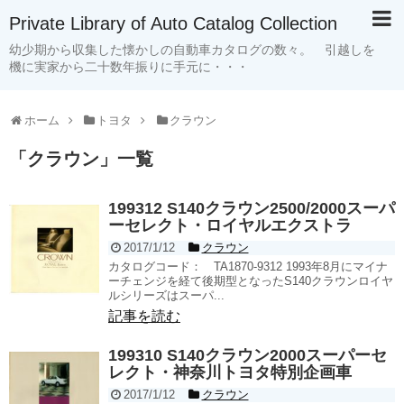
Private Library of Auto Catalog Collection
幼少期から収集した懐かしの自動車カタログの数々。 引越しを
機に実家から二十数年振りに手元に・・・
ホーム
トヨタ
クラウン
「
クラウン
」
一覧
199312 S140クラウン2500/2000スーパ
ーセレクト・ロイヤルエクストラ
2017/1/12
クラウン
カタログコード： TA1870-9312 1993年8月にマイナ
ーチェンジを経て後期型となったS140クラウンロイヤ
ルシリーズはスーパ...
記事を読む
199310 S140クラウン2000スーパーセ
レクト・神奈川トヨタ特別企画車
2017/1/12
クラウン