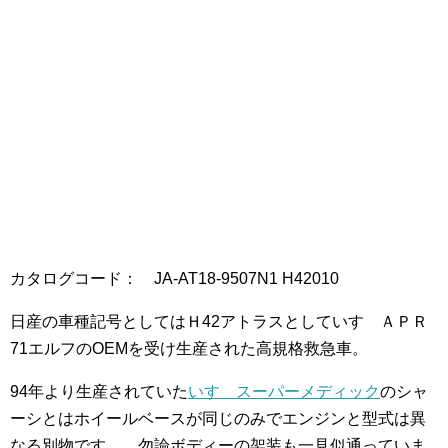
カタログコード： JA-AT18-9507N1 H42010
日産の車種記号としてはＨ42アトラスとしていすゞＡＰＲ
71エルフのOEMを受け生産された高規格救急車。
94年より生産されていた
いすゞスーパーメディック
のシャ
ーシとはホイールベースが同じのみでエンジンと型式は異
なる別物です。 勿論ボディーの架装も一見似通っていま