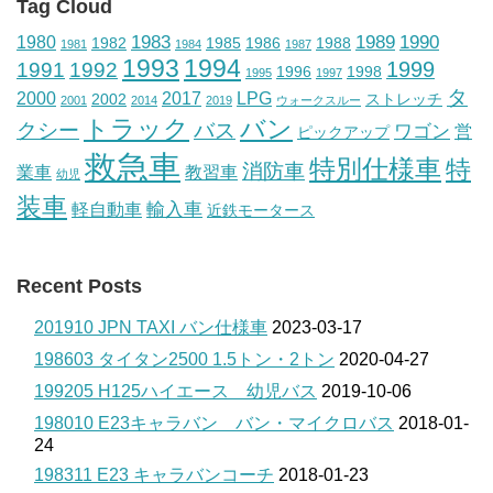
Tag Cloud
1983
1989
1990
1980
1982
1985
1986
1988
1981
1984
1987
1993
1994
1999
1991
1992
1996
1998
1995
1997
タ
2000
2017
LPG
2002
ストレッチ
2001
2014
2019
ウォークスルー
トラック
バン
クシー
バス
ワゴン
営
ピックアップ
救急車
特別仕様車
特
消防車
業車
教習車
幼児
装車
輸入車
軽自動車
近鉄モータース
Recent Posts
201910 JPN TAXI バン仕様車
2023-03-17
198603 タイタン2500 1.5トン・2トン
2020-04-27
199205 H125ハイエース 幼児バス
2019-10-06
198010 E23キャラバン バン・マイクロバス
2018-01-
24
198311 E23 キャラバンコーチ
2018-01-23