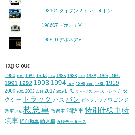
198104 タイタン２トン～４トン
198607 デボネアV
198910 デボネアV
Tag Cloud
1983
1989
1990
1980
1982
1985
1986
1988
1981
1984
1987
1993
1994
1999
1991
1992
1996
1998
1995
1997
タ
2000
2017
LPG
2002
ストレッチ
2001
2014
2019
ウォークスルー
トラック
バン
クシー
バス
ワゴン
営
ピックアップ
救急車
特別仕様車
特
消防車
業車
教習車
幼児
装車
輸入車
軽自動車
近鉄モータース