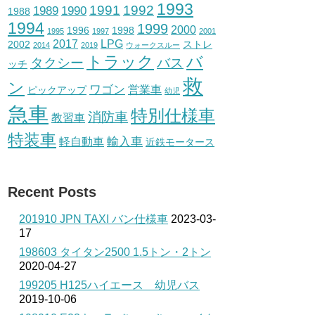
1993
1991
1992
1989
1990
1988
1994
1999
2000
1996
1998
1995
1997
2001
2017
LPG
2002
ストレ
2014
2019
ウォークスルー
トラック
バ
タクシー
バス
ッチ
救
ン
ワゴン
営業車
ピックアップ
幼児
急車
特別仕様車
消防車
教習車
特装車
輸入車
軽自動車
近鉄モータース
Recent Posts
201910 JPN TAXI バン仕様車
2023-03-
17
198603 タイタン2500 1.5トン・2トン
2020-04-27
199205 H125ハイエース 幼児バス
2019-10-06