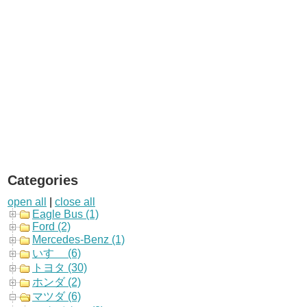
Categories
open all
|
close all
Eagle Bus (1)
Ford (2)
Mercedes-Benz (1)
いすゞ (6)
トヨタ (30)
ホンダ (2)
マツダ (6)