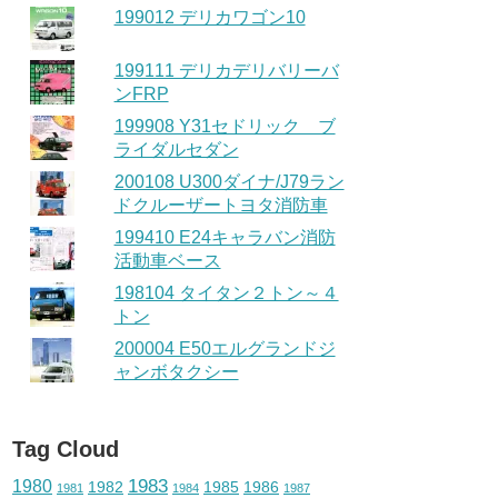
199012 デリカワゴン10
199111 デリカデリバリーバ
ンFRP
199908 Y31セドリック ブ
ライダルセダン
200108 U300ダイナ/J79ラン
ドクルーザートヨタ消防車
199410 E24キャラバン消防
活動車ベース
198104 タイタン２トン～４
トン
200004 E50エルグランドジ
ャンボタクシー
Tag Cloud
1983
1980
1982
1985
1986
1981
1984
1987