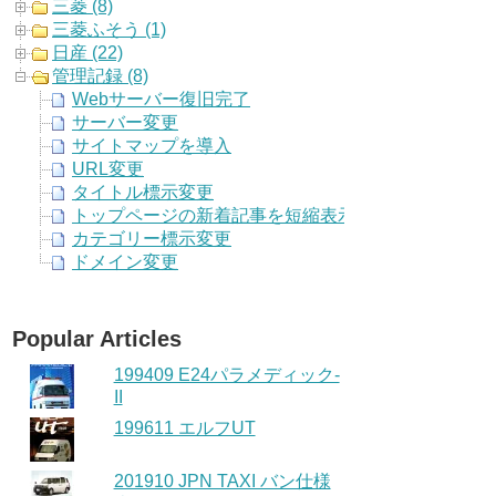
三菱 (8)
三菱ふそう (1)
日産 (22)
管理記録 (8)
Webサーバー復旧完了
サーバー変更
サイトマップを導入
URL変更
タイトル標示変更
トップページの新着記事を短縮表示に
カテゴリー標示変更
ドメイン変更
Popular Articles
199409 E24パラメディック-
II
199611 エルフUT
201910 JPN TAXI バン仕様