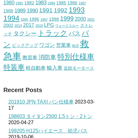
1983
1980
1982
1985
1986
1981
1984
1987
1993
1991
1992
1989
1990
1988
1994
1999
2000
1996
1998
1995
1997
2001
2017
LPG
2002
ストレ
2014
2019
ウォークスルー
トラック
バ
タクシー
バス
ッチ
救
ン
ワゴン
営業車
ピックアップ
幼児
急車
特別仕様車
消防車
教習車
特装車
輸入車
軽自動車
近鉄モータース
Recent Posts
201910 JPN TAXI バン仕様車
2023-03-
17
198603 タイタン2500 1.5トン・2トン
2020-04-27
199205 H125ハイエース 幼児バス
2019-10-06