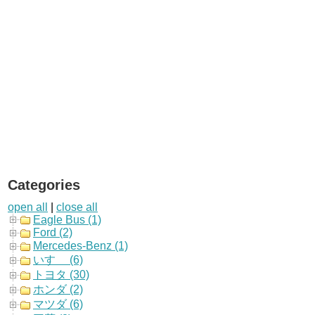
Categories
open all
|
close all
Eagle Bus (1)
Ford (2)
Mercedes-Benz (1)
いすゞ (6)
トヨタ (30)
ホンダ (2)
マツダ (6)