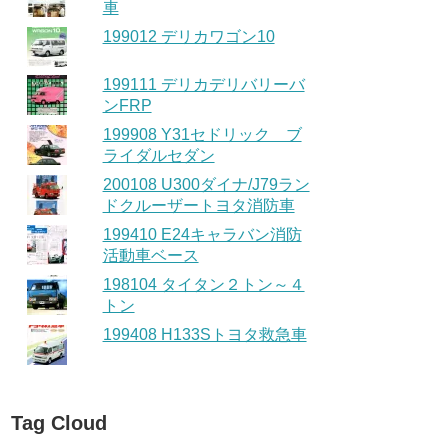
車
199012 デリカワゴン10
199111 デリカデリバリーバ
ンFRP
199908 Y31セドリック ブ
ライダルセダン
200108 U300ダイナ/J79ラン
ドクルーザートヨタ消防車
199410 E24キャラバン消防
活動車ベース
198104 タイタン２トン～４
トン
199408 H133Sトヨタ救急車
Tag Cloud