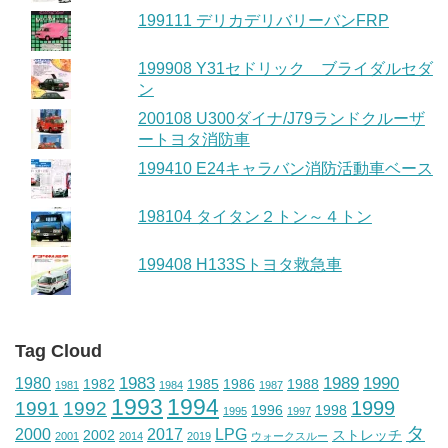
199111 デリカデリバリーバンFRP
199908 Y31セドリック ブライダルセダ
ン
200108 U300ダイナ/J79ランドクルーザ
ートヨタ消防車
199410 E24キャラバン消防活動車ベース
198104 タイタン２トン～４トン
199408 H133Sトヨタ救急車
Tag Cloud
1983
1989
1990
1980
1982
1985
1986
1988
1981
1984
1987
1993
1994
1999
1991
1992
1996
1998
1995
1997
タ
2000
2017
LPG
2002
ストレッチ
2001
2014
2019
ウォークスルー