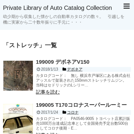
Private Library of Auto Catalog Collection
幼少期から収集した懐かしの自動車カタログの数々。 引越しを
機に実家から二十数年振りに手元に・・・
「
ストレッチ
」
一覧
199009 デボネアV150
2018/1/13
デボネア
カタログコード： 無し 横浜市戸塚区にある株式会社
アッスルで架装された150mmストレッチリムジン。
当時はセドリックのLシリー...
記事を読む
199005 T170コロナスーパールーミー
2017/1/24
コロナ
カタログコード： PA0546-9005 トヨペット店累計販
売1000万台達成記念車として全国発売予定台数500台
としてコロナ後期・E...